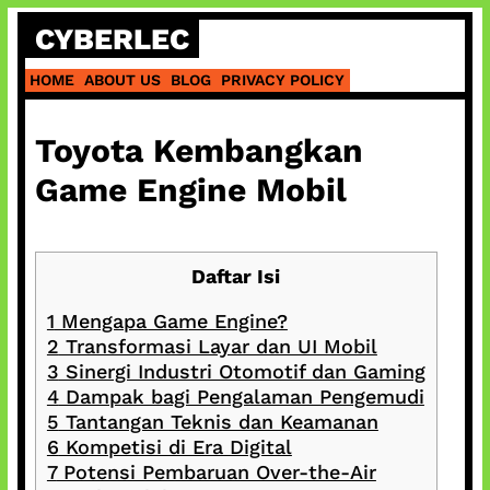
Skip
CYBERLEC
to
content
HOME
ABOUT US
BLOG
PRIVACY POLICY
Toyota Kembangkan
Game Engine Mobil
Daftar Isi
1
Mengapa Game Engine?
2
Transformasi Layar dan UI Mobil
3
Sinergi Industri Otomotif dan Gaming
4
Dampak bagi Pengalaman Pengemudi
5
Tantangan Teknis dan Keamanan
6
Kompetisi di Era Digital
7
Potensi Pembaruan Over-the-Air