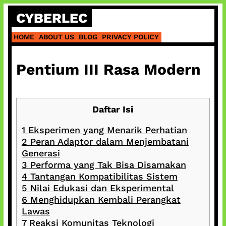
Skip
CYBERLEC
to
content
HOME
ABOUT US
BLOG
PRIVACY POLICY
Pentium III Rasa Modern
Daftar Isi
1
Eksperimen yang Menarik Perhatian
2
Peran Adaptor dalam Menjembatani
Generasi
3
Performa yang Tak Bisa Disamakan
4
Tantangan Kompatibilitas Sistem
5
Nilai Edukasi dan Eksperimental
6
Menghidupkan Kembali Perangkat
Lawas
7
Reaksi Komunitas Teknologi