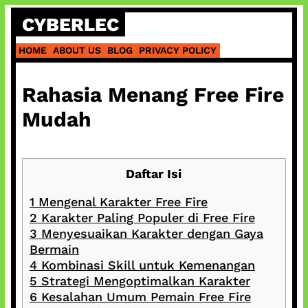
Skip
CYBERLEC
to
content
HOME
ABOUT US
BLOG
PRIVACY POLICY
Rahasia Menang Free Fire
Mudah
Daftar Isi
1
Mengenal Karakter Free Fire
2
Karakter Paling Populer di Free Fire
3
Menyesuaikan Karakter dengan Gaya
Bermain
4
Kombinasi Skill untuk Kemenangan
5
Strategi Mengoptimalkan Karakter
6
Kesalahan Umum Pemain Free Fire