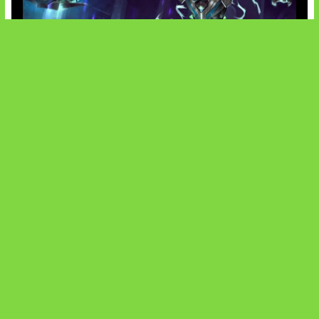
Patch Baru Ubah Botlane
SOCIALS