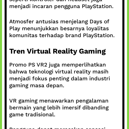
menjadi incaran pengguna PlayStation.
Atmosfer antusias menjelang Days of
Play menunjukkan besarnya loyalitas
komunitas terhadap brand PlayStation.
Tren Virtual Reality Gaming
Promo PS VR2 juga memperlihatkan
bahwa teknologi virtual reality masih
menjadi fokus penting dalam industri
gaming masa depan.
VR gaming menawarkan pengalaman
bermain yang lebih imersif dibanding
game tradisional.