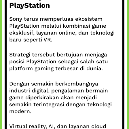
PlayStation
Sony terus memperluas ekosistem
PlayStation melalui kombinasi game
eksklusif, layanan online, dan teknologi
baru seperti VR.
Strategi tersebut bertujuan menjaga
posisi PlayStation sebagai salah satu
platform gaming terbesar di dunia.
Dengan semakin berkembangnya
industri digital, pengalaman bermain
game diperkirakan akan menjadi
semakin terintegrasi dengan teknologi
modern.
Virtual reality, AI, dan layanan cloud