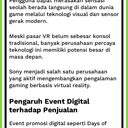
Pengguna dapat merasakan sensasi
seolah berada langsung di dalam dunia
game melalui teknologi visual dan sensor
gerak modern.
Meski pasar VR belum sebesar konsol
tradisional, banyak perusahaan percaya
teknologi ini memiliki potensi besar di
masa depan.
Sony menjadi salah satu perusahaan
yang aktif mengembangkan pengalaman
gaming berbasis virtual reality.
Pengaruh Event Digital
terhadap Penjualan
Event promosi digital seperti Days of