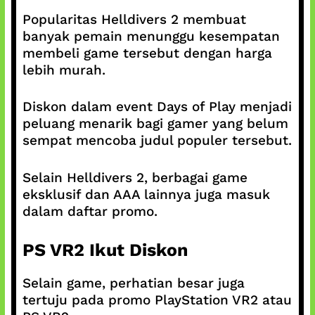
Popularitas Helldivers 2 membuat
banyak pemain menunggu kesempatan
membeli game tersebut dengan harga
lebih murah.
Diskon dalam event Days of Play menjadi
peluang menarik bagi gamer yang belum
sempat mencoba judul populer tersebut.
Selain Helldivers 2, berbagai game
eksklusif dan AAA lainnya juga masuk
dalam daftar promo.
PS VR2 Ikut Diskon
Selain game, perhatian besar juga
tertuju pada promo PlayStation VR2 atau