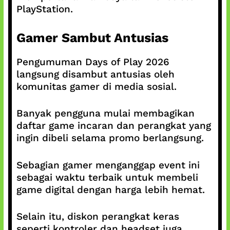
PlayStation.
Gamer Sambut Antusias
Pengumuman Days of Play 2026
langsung disambut antusias oleh
komunitas gamer di media sosial.
Banyak pengguna mulai membagikan
daftar game incaran dan perangkat yang
ingin dibeli selama promo berlangsung.
Sebagian gamer menganggap event ini
sebagai waktu terbaik untuk membeli
game digital dengan harga lebih hemat.
Selain itu, diskon perangkat keras
seperti kontroler dan headset juga