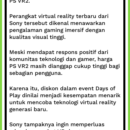
PS VR2.
Perangkat virtual reality terbaru dari
Sony tersebut dikenal menawarkan
pengalaman gaming imersif dengan
kualitas visual tinggi.
Meski mendapat respons positif dari
komunitas teknologi dan gamer, harga
PS VR2 masih dianggap cukup tinggi bagi
sebagian pengguna.
Karena itu, diskon dalam event Days of
Play dinilai menjadi kesempatan menarik
untuk mencoba teknologi virtual reality
generasi baru.
Sony tampaknya ingin memperluas