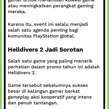
atau meningkatkan perangkat gaming
mereka.
Karena itu, event ini selalu menjadi
salah satu agenda penting bagi
komunitas PlayStation global.
Helldivers 2 Jadi Sorotan
Salah satu game yang paling menarik
perhatian dalam promo tahun ini adalah
Helldivers 2.
Game tersebut sebelumnya sukses
besar di kalangan gamer berkat
gameplay aksi kooperatif yang intens
dan penuh tantangan.