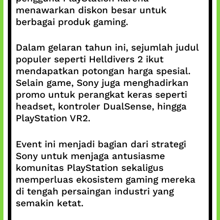
menawarkan diskon besar untuk
berbagai produk gaming.
Dalam gelaran tahun ini, sejumlah judul
populer seperti Helldivers 2 ikut
mendapatkan potongan harga spesial.
Selain game, Sony juga menghadirkan
promo untuk perangkat keras seperti
headset, kontroler DualSense, hingga
PlayStation VR2.
Event ini menjadi bagian dari strategi
Sony untuk menjaga antusiasme
komunitas PlayStation sekaligus
memperluas ekosistem gaming mereka
di tengah persaingan industri yang
semakin ketat.