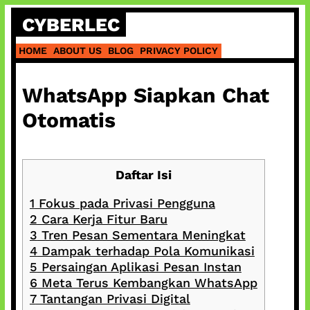
Skip
CYBERLEC
to
content
HOME
ABOUT US
BLOG
PRIVACY POLICY
WhatsApp Siapkan Chat
Otomatis
Daftar Isi
1
Fokus pada Privasi Pengguna
2
Cara Kerja Fitur Baru
3
Tren Pesan Sementara Meningkat
4
Dampak terhadap Pola Komunikasi
5
Persaingan Aplikasi Pesan Instan
6
Meta Terus Kembangkan WhatsApp
7
Tantangan Privasi Digital