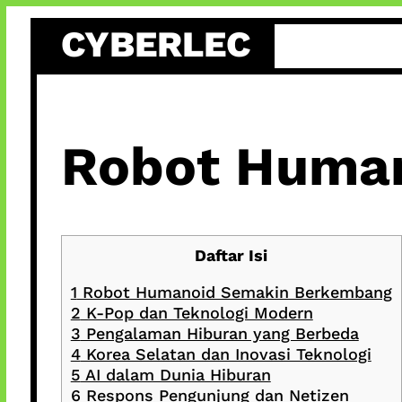
Skip
CYBERLEC
to
content
Robot Huma
Daftar Isi
1
Robot Humanoid Semakin Berkembang
2
K-Pop dan Teknologi Modern
3
Pengalaman Hiburan yang Berbeda
4
Korea Selatan dan Inovasi Teknologi
5
AI dalam Dunia Hiburan
6
Respons Pengunjung dan Netizen