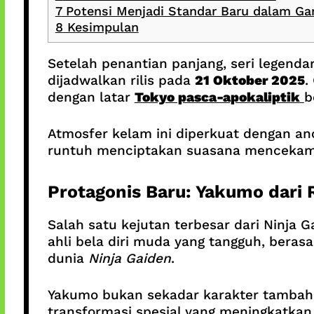
7
Potensi Menjadi Standar Baru dalam Ga
8
Kesimpulan
Setelah penantian panjang, seri legenda
dijadwalkan rilis pada
21 Oktober 2025
.
dengan latar
Tokyo pasca-apokaliptik
b
Atmosfer kelam ini diperkuat dengan 
runtuh menciptakan suasana mencekam 
Protagonis Baru: Yakumo dari 
Salah satu kejutan terbesar dari Ninja 
ahli bela diri muda yang tangguh, berasa
dunia
Ninja Gaiden
.
Yakumo bukan sekadar karakter tambahan
transformasi spesial yang meningkatkan