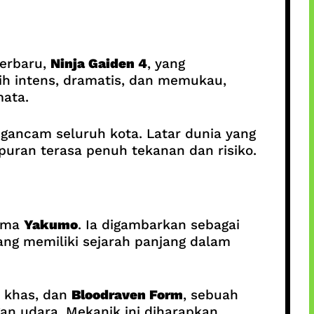
terbaru,
Ninja Gaiden 4
, yang
ih intens, dramatis, dan memukau,
ata.
ancam seluruh kota. Latar dunia yang
ran terasa penuh tekanan dan risiko.
ama
Yakumo
. Ia digambarkan sebagai
yang memiliki sejarah panjang dalam
a khas, dan
Bloodraven Form
, sebuah
an udara. Mekanik ini diharapkan