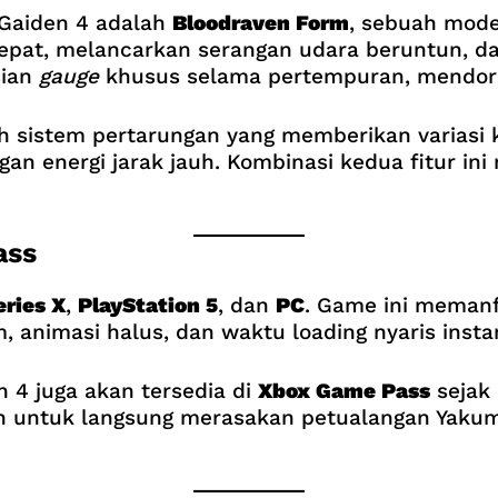
 Gaiden 4 adalah
Bloodraven Form
, sebuah mode
pat, melancarkan serangan udara beruntun, da
sian
gauge
khusus selama pertempuran, mendoro
h sistem pertarungan yang memberikan variasi
gan energi jarak jauh. Kombinasi kedua fitur in
ass
ries X
,
PlayStation 5
, dan
PC
. Game ini memanf
, animasi halus, dan waktu loading nyaris insta
n 4 juga akan tersedia di
Xbox Game Pass
sejak 
 untuk langsung merasakan petualangan Yakum