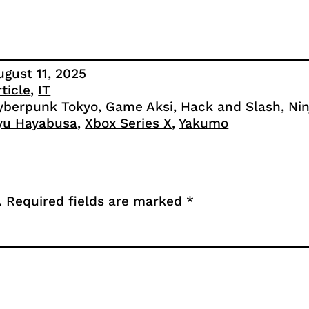
ugust 11, 2025
rticle
, 
IT
yberpunk Tokyo
, 
Game Aksi
, 
Hack and Slash
, 
Nin
yu Hayabusa
, 
Xbox Series X
, 
Yakumo
.
Required fields are marked
*