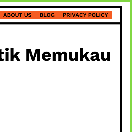
ABOUT US
BLOG
PRIVACY POLICY
istik Memukau