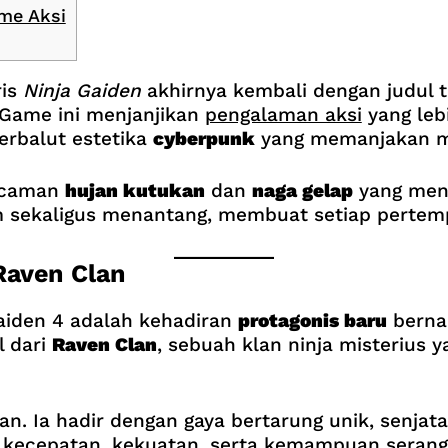
me Aksi
ris
Ninja Gaiden
akhirnya kembali dengan judul 
 Game ini menjanjikan
pengalaman aksi
yang leb
erbalut estetika
cyberpunk
yang memanjakan m
ancaman
hujan kutukan
dan
naga gelap
yang meng
sekaligus menantang, membuat setiap pertempu
Raven Clan
Gaiden 4 adalah kehadiran
protagonis baru
bern
l dari
Raven Clan
, sebuah klan ninja misterius 
. Ia hadir dengan gaya bertarung unik, senjat
 kecepatan, kekuatan, serta kemampuan serang