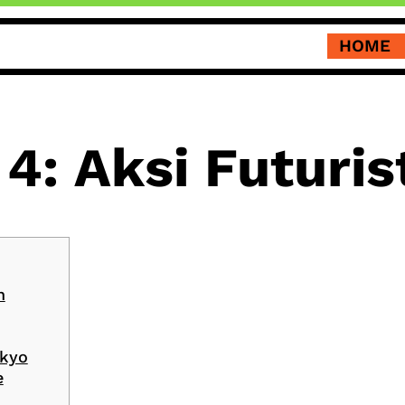
HOME
 4: Aksi Futur
n
okyo
e