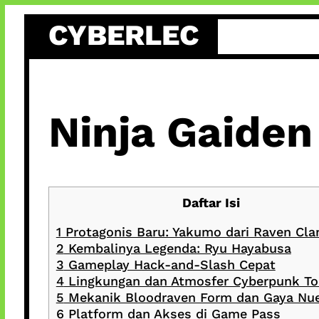
Skip
CYBERLEC
to
content
Ninja Gaiden
Daftar Isi
1
Protagonis Baru: Yakumo dari Raven Cla
2
Kembalinya Legenda: Ryu Hayabusa
3
Gameplay Hack-and-Slash Cepat
4
Lingkungan dan Atmosfer Cyberpunk T
5
Mekanik Bloodraven Form dan Gaya Nu
6
Platform dan Akses di Game Pass