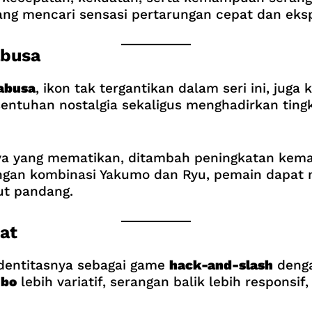
ang mencari sensasi pertarungan cepat dan eksp
abusa
abusa
, ikon tak tergantikan dalam seri ini, jug
ntuhan nostalgia sekaligus menghadirkan tingka
knya yang mematikan, ditambah peningkatan k
 Dengan kombinasi Yakumo dan Ryu, pemain dapa
ut pandang.
at
entitasnya sebagai game
hack-and-slash
denga
bo
lebih variatif, serangan balik lebih responsif