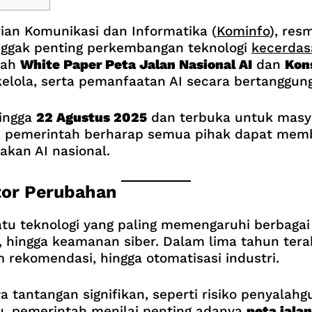
ian Komunikasi dan Informatika (
Kominfo
), res
nggak penting perkembangan teknologi
kecerdas
lah
White Paper Peta Jalan Nasional AI
dan
Kon
elola, serta pemanfaatan AI secara bertanggun
hingga
22 Agustus 2025
dan terbuka untuk masy
ni, pemerintah berharap semua pihak dapat memb
kan AI nasional.
tor Perubahan
tu teknologi yang paling memengaruhi berbagai 
if, hingga keamanan siber. Dalam lima tahun tera
m rekomendasi, hingga otomatisasi industri.
antangan signifikan, seperti risiko penyalahgu
tu, pemerintah menilai penting adanya
peta jalan