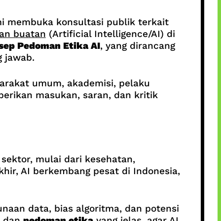
mi membuka konsultasi publik terkait
an buatan
(Artificial Intelligence/AI) di
sep Pedoman Etika AI
, yang dirancang
g jawab.
arakat umum, akademisi, pelaku
erikan masukan, saran, dan kritik
sektor, mulai dari kesehatan,
khir, AI berkembang pesat di Indonesia,
naan data, bias algoritma, dan potensi
dan
pedoman etika
yang jelas, agar AI