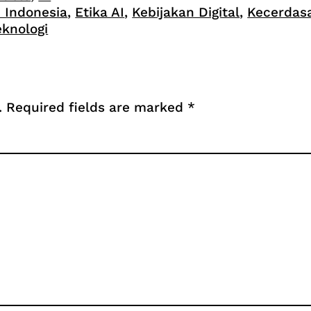
I Indonesia
, 
Etika AI
, 
Kebijakan Digital
, 
Kecerdas
eknologi
.
Required fields are marked
*