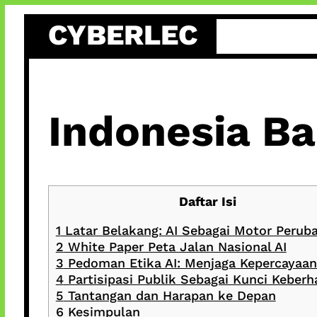
Skip
CYBERLEC
to
content
Indonesia Ba
Daftar Isi
1
Latar Belakang: AI Sebagai Motor Perub
2
White Paper Peta Jalan Nasional AI
3
Pedoman Etika AI: Menjaga Kepercayaan
4
Partisipasi Publik Sebagai Kunci Keberh
5
Tantangan dan Harapan ke Depan
6
Kesimpulan