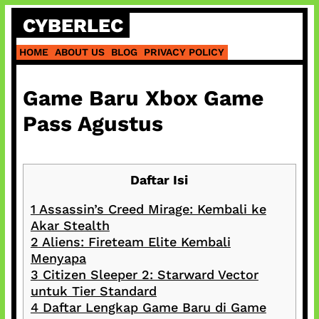
Skip
CYBERLEC
to
content
HOME
ABOUT US
BLOG
PRIVACY POLICY
Game Baru Xbox Game
Pass Agustus
Daftar Isi
1
Assassin’s Creed Mirage: Kembali ke
Akar Stealth
2
Aliens: Fireteam Elite Kembali
Menyapa
3
Citizen Sleeper 2: Starward Vector
untuk Tier Standard
4
Daftar Lengkap Game Baru di Game