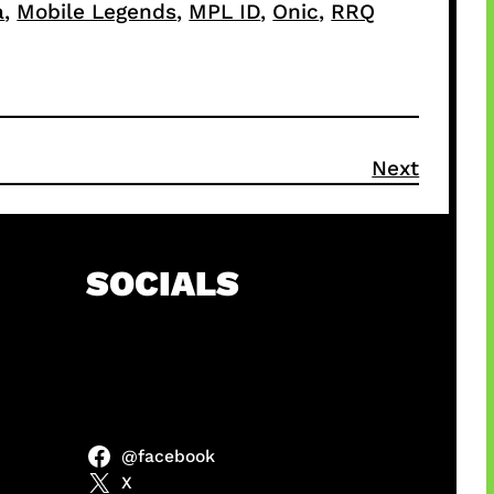
a
, 
Mobile Legends
, 
MPL ID
, 
Onic
, 
RRQ
Next
SOCIALS
@facebook
anel
X