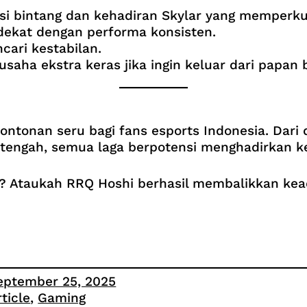
i bintang dan kehadiran Skylar yang memperkua
dekat dengan performa konsisten.
ari kestabilan.
saha ekstra keras jika ingin keluar dari papan
ntonan seru bagi fans esports Indonesia. Dari 
n tengah, semua laga berpotensi menghadirkan k
n? Ataukah RRQ Hoshi berhasil membalikkan ke
eptember 25, 2025
rticle
, 
Gaming