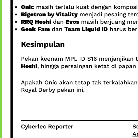
Onic
masih terlalu kuat dengan komposis
Bigetron by Vitality
menjadi pesaing ter
RRQ Hoshi
dan
Evos
masih berjuang menc
Geek Fam
dan
Team Liquid ID
harus beru
Kesimpulan
Pekan keenam MPL ID S16 menjanjikan to
Hoshi
, hingga persaingan ketat di papa
Apakah Onic akan tetap tak terkalahka
Royal Derby pekan ini.
Cyberlec Reporter
S
A