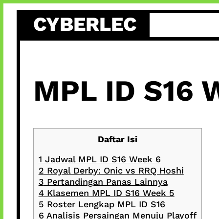
Skip
CYBERLEC
to
content
MPL ID S16 
Daftar Isi
1
Jadwal MPL ID S16 Week 6
2
Royal Derby: Onic vs RRQ Hoshi
3
Pertandingan Panas Lainnya
4
Klasemen MPL ID S16 Week 5
5
Roster Lengkap MPL ID S16
6
Analisis Persaingan Menuju Playoff