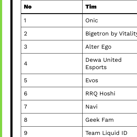
No
Tim
1
Onic
2
Bigetron by Vitalit
3
Alter Ego
Dewa United
4
Esports
5
Evos
6
RRQ Hoshi
7
Navi
8
Geek Fam
9
Team Liquid ID