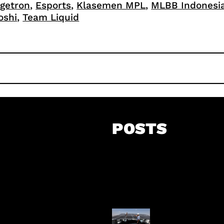
igetron
, 
Esports
, 
Klasemen MPL
, 
MLBB Indonesi
oshi
, 
Team Liquid
POSTS
Insentif Baru P
Surya