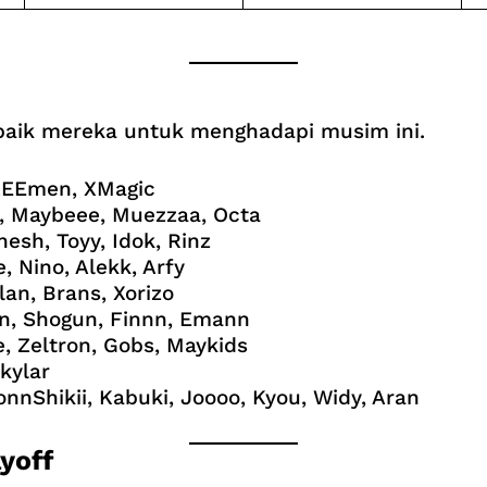
rbaik mereka untuk menghadapi musim ini.
AZEEmen, XMagic
z, Maybeee, Muezzaa, Octa
nesh, Toyy, Idok, Rinz
, Nino, Alekk, Arfy
lan, Brans, Xorizo
nn, Shogun, Finnn, Emann
e, Zeltron, Gobs, Maykids
Skylar
onnShikii, Kabuki, Joooo, Kyou, Widy, Aran
yoff