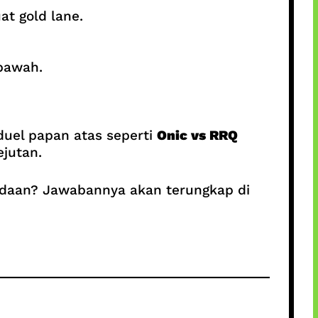
t gold lane.
 bawah.
duel papan atas seperti
Onic vs RRQ
ejutan.
adaan? Jawabannya akan terungkap di