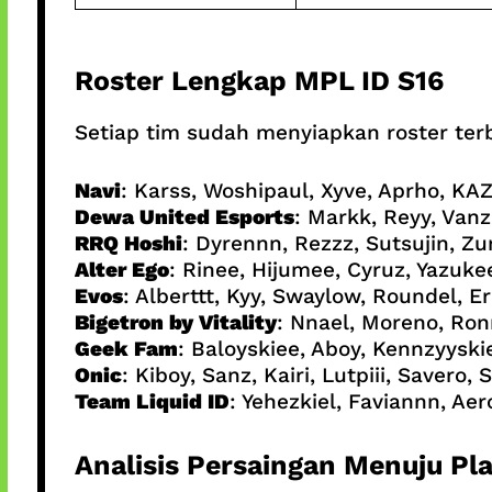
Roster Lengkap MPL ID S16
Setiap tim sudah menyiapkan roster te
Navi
: Karss, Woshipaul, Xyve, Aprho, K
Dewa United Esports
: Markk, Reyy, Van
RRQ Hoshi
: Dyrennn, Rezzz, Sutsujin, Zu
Alter Ego
: Rinee, Hijumee, Cyruz, Yazukee
Evos
: Alberttt, Kyy, Swaylow, Roundel, Er
Bigetron by Vitality
: Nnael, Moreno, Ro
Geek Fam
: Baloyskiee, Aboy, Kennzyyski
Onic
: Kiboy, Sanz, Kairi, Lutpiii, Savero, 
Team Liquid ID
: Yehezkiel, Faviannn, Aer
Analisis Persaingan Menuju Pla