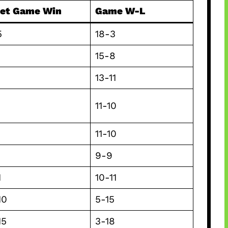
et Game Win
Game W-L
5
18-3
15-8
13-11
11-10
11-10
9-9
1
10-11
10
5-15
15
3-18