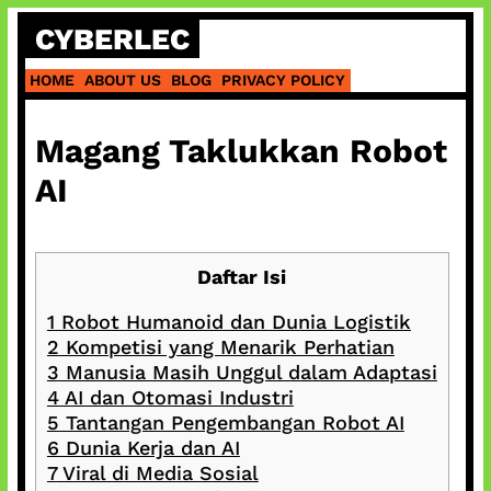
Skip
CYBERLEC
to
content
HOME
ABOUT US
BLOG
PRIVACY POLICY
Magang Taklukkan Robot
AI
Daftar Isi
1
Robot Humanoid dan Dunia Logistik
2
Kompetisi yang Menarik Perhatian
3
Manusia Masih Unggul dalam Adaptasi
4
AI dan Otomasi Industri
5
Tantangan Pengembangan Robot AI
6
Dunia Kerja dan AI
7
Viral di Media Sosial