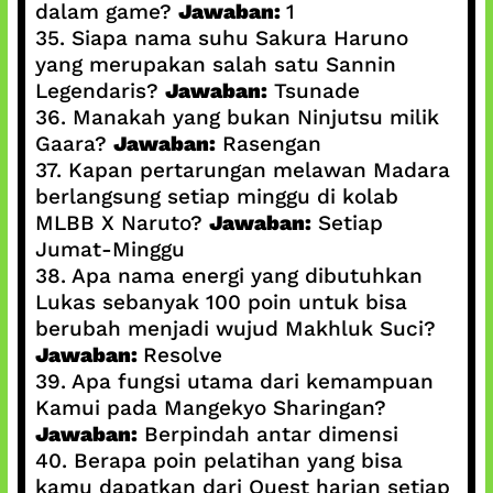
dalam game?
Jawaban:
1
35. Siapa nama suhu Sakura Haruno
yang merupakan salah satu Sannin
Legendaris?
Jawaban:
Tsunade
36. Manakah yang bukan Ninjutsu milik
Gaara?
Jawaban:
Rasengan
37. Kapan pertarungan melawan Madara
berlangsung setiap minggu di kolab
MLBB X Naruto?
Jawaban:
Setiap
Jumat-Minggu
38. Apa nama energi yang dibutuhkan
Lukas sebanyak 100 poin untuk bisa
berubah menjadi wujud Makhluk Suci?
Jawaban:
Resolve
39. Apa fungsi utama dari kemampuan
Kamui pada Mangekyo Sharingan?
Jawaban:
Berpindah antar dimensi
40. Berapa poin pelatihan yang bisa
kamu dapatkan dari Quest harian setiap