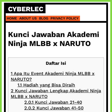
Skip
CYBERLEC
to
content
HOME
ABOUT US
BLOG
PRIVACY POLICY
Kunci Jawaban Akademi
Ninja MLBB x NARUTO
Daftar Isi
1
Apa Itu Event Akademi Ninja MLBB x
NARUTO?
1.1
Hadiah yang Bisa Diraih
2
Kunci Jawaban Lengkap Akademi Ninja
MLBB x NARUTO
2.0.1
Kunci Jawaban 21-40
2.0.2
Kunci Jawaban 41-50