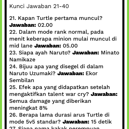
Kunci Jawaban 21-40
21. Kapan Turtle pertama muncul?
Jawaban:
02.00
22. Dalam mode rank normal, pada
menit keberapa minion mulai muncul di
mid lane
Jawaban:
05.00
23. Siapa ayah Naruto?
Jawaban:
Minato
Namikaze
24. Bijuu apa yang disegel di dalam
Naruto Uzumaki?
Jawaban:
Ekor
Sembilan
25. Efek apa yang didapatkan setelah
mengaktifkan talent war cry?
Jawaban:
Semua damage yang diberikan
meningkat 8%
26. Berapa lama durasi arus Turtle di
mode 5v5 standar?
Jawaban:
15 detik
27. Siapa nama kakak perempuan