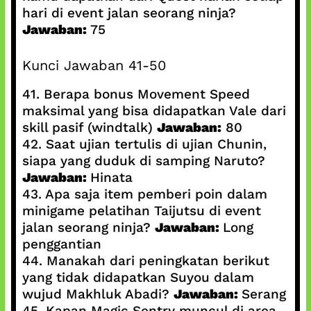
hari di event jalan seorang ninja?
Jawaban:
75
Kunci Jawaban 41-50
41. Berapa bonus Movement Speed
maksimal yang bisa didapatkan Vale dari
skill pasif (windtalk)
Jawaban:
80
42. Saat ujian tertulis di ujian Chunin,
siapa yang duduk di samping Naruto?
Jawaban:
Hinata
43. Apa saja item pemberi poin dalam
minigame pelatihan Taijutsu di event
jalan seorang ninja?
Jawaban:
Long
penggantian
44. Manakah dari peningkatan berikut
yang tidak didapatkan Suyou dalam
wujud Makhluk Abadi?
Jawaban:
Serang
45. Kapan Magic Sentry muncul di area