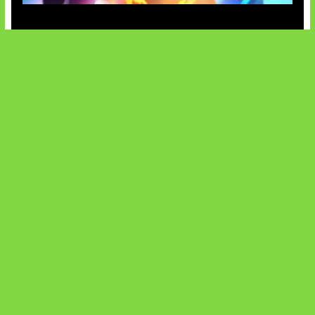
Honkai Impact x COD Mobile
SOCIALS
@facebook
X
@instagram
@youtube
@tiktok