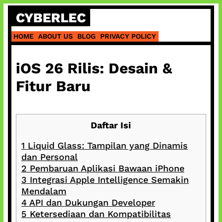
Skip
CYBERLEC
to
content
HOME
ABOUT US
BLOG
PRIVACY POLICY
iOS 26 Rilis: Desain &
Fitur Baru
Daftar Isi
1
Liquid Glass: Tampilan yang Dinamis
dan Personal
2
Pembaruan Aplikasi Bawaan iPhone
3
Integrasi Apple Intelligence Semakin
Mendalam
4
API dan Dukungan Developer
5
Ketersediaan dan Kompatibilitas