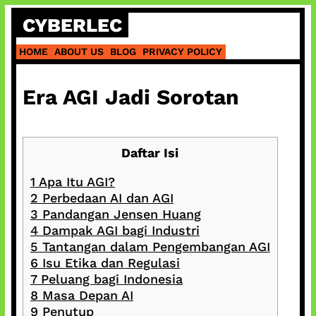
Skip
CYBERLEC
to
content
HOME
ABOUT US
BLOG
PRIVACY POLICY
Era AGI Jadi Sorotan
Daftar Isi
1
Apa Itu AGI?
2
Perbedaan AI dan AGI
3
Pandangan Jensen Huang
4
Dampak AGI bagi Industri
5
Tantangan dalam Pengembangan AGI
6
Isu Etika dan Regulasi
7
Peluang bagi Indonesia
8
Masa Depan AI
9
Penutup