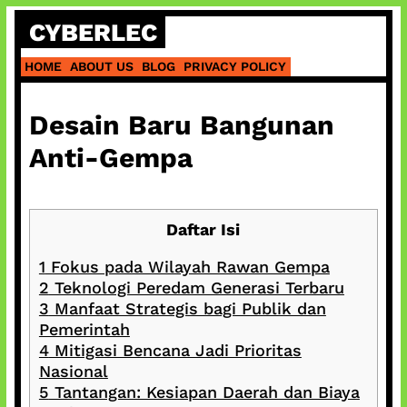
Skip
CYBERLEC
to
content
HOME
ABOUT US
BLOG
PRIVACY POLICY
Desain Baru Bangunan
Anti-Gempa
Daftar Isi
1
Fokus pada Wilayah Rawan Gempa
2
Teknologi Peredam Generasi Terbaru
3
Manfaat Strategis bagi Publik dan
Pemerintah
4
Mitigasi Bencana Jadi Prioritas
Nasional
5
Tantangan: Kesiapan Daerah dan Biaya