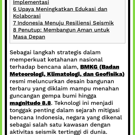
Implementasi
6
Upaya Meningkatkan Edukasi dan
Kolaborasi
7
Indonesia Menuju Resiliensi Seismik
8
Penutup: Membangun Aman untuk
Masa Depan
Sebagai langkah strategis dalam
memperkuat ketahanan nasional
terhadap bencana alam,
BMKG (Badan
Meteorologi, Klimatologi, dan Geofisika)
resmi meluncurkan desain bangunan
terbaru yang diklaim mampu menahan
guncangan gempa bumi hingga
magnitudo 8.8
. Teknologi ini menjadi
tonggak penting dalam sejarah mitigasi
bencana Indonesia, negara yang dikenal
sebagai salah satu kawasan dengan
aktivitas seismik tertinggi di dunia.