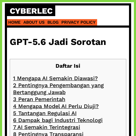
Skip
CYBERLEC
to
content
HOME
ABOUT US
BLOG
PRIVACY POLICY
GPT-5.6 Jadi Sorotan
Daftar Isi
1
Mengapa AI Semakin Diawasi?
2
Pentingnya Pengembangan yang
Bertanggung Jawab
3
Peran Pemerintah
4
Mengapa Model AI Perlu Diuji?
5
Tantangan Regulasi AI
6
Dampak bagi Industri Teknologi
7
AI Semakin Terintegrasi
8
Pentingnya Transparansi