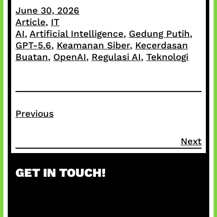
June 30, 2026
Article
, 
IT
AI
, 
Artificial Intelligence
, 
Gedung Putih
, 
GPT-5.6
, 
Keamanan Siber
, 
Kecerdasan
Buatan
, 
OpenAI
, 
Regulasi AI
, 
Teknologi
Previous
Next
GET IN TOUCH!