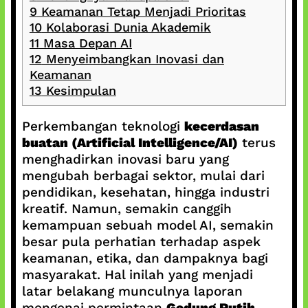
9
Keamanan Tetap Menjadi Prioritas
10
Kolaborasi Dunia Akademik
11
Masa Depan AI
12
Menyeimbangkan Inovasi dan
Keamanan
13
Kesimpulan
Perkembangan teknologi
kecerdasan
buatan (Artificial Intelligence/AI)
terus
menghadirkan inovasi baru yang
mengubah berbagai sektor, mulai dari
pendidikan, kesehatan, hingga industri
kreatif. Namun, semakin canggih
kemampuan sebuah model AI, semakin
besar pula perhatian terhadap aspek
keamanan, etika, dan dampaknya bagi
masyarakat. Hal inilah yang menjadi
latar belakang munculnya laporan
mengenai permintaan
Gedung Putih