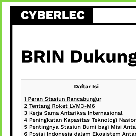
Skip
CYBERLEC
to
content
BRIN Dukung
Daftar Isi
1
Peran Stasiun Rancabungur
2
Tentang Roket LVM3-M6
3
Kerja Sama Antariksa Internasional
4
Peningkatan Kapasitas Teknologi Nasio
5
Pentingnya Stasiun Bumi bagi Misi Anta
6
Posisi Indonesia dalam Ekosistem Anta