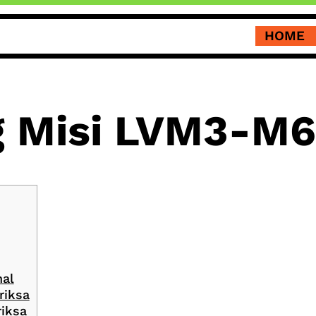
HOME
 Misi LVM3-M6
nal
riksa
riksa