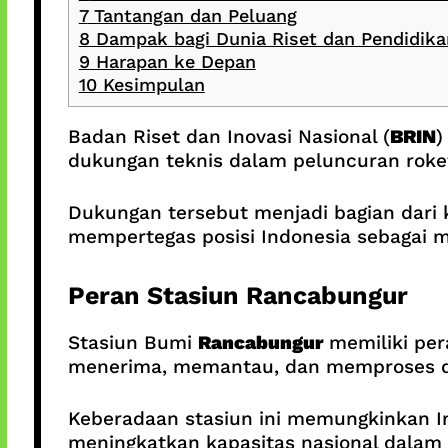
7
Tantangan dan Peluang
8
Dampak bagi Dunia Riset dan Pendidika
9
Harapan ke Depan
10
Kesimpulan
Badan Riset dan Inovasi Nasional (
BRIN
)
dukungan teknis dalam peluncuran rok
Dukungan tersebut menjadi bagian dari
mempertegas posisi Indonesia sebagai mi
Peran Stasiun Rancabungur
Stasiun Bumi
Rancabungur
memiliki per
menerima, memantau, dan memproses dat
Keberadaan stasiun ini memungkinkan In
meningkatkan kapasitas nasional dalam 