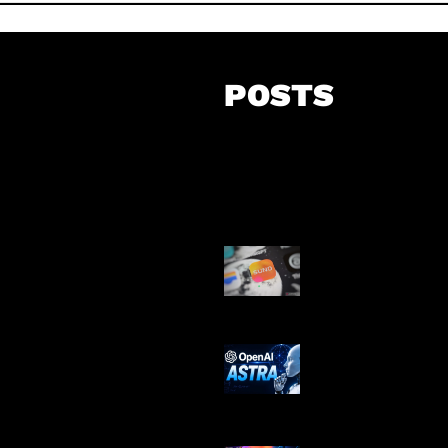
POSTS
Suno Perkuat L
Musik AI
OpenAI Tahan 
Astra