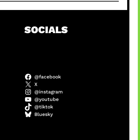
SOCIALS
@facebook
abel
X
@instagram
@youtube
@tiktok
Model
Bluesky