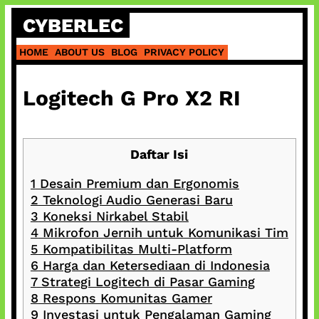
Skip
CYBERLEC
to
content
HOME
ABOUT US
BLOG
PRIVACY POLICY
Logitech G Pro X2 RI
Daftar Isi
1
Desain Premium dan Ergonomis
2
Teknologi Audio Generasi Baru
3
Koneksi Nirkabel Stabil
4
Mikrofon Jernih untuk Komunikasi Tim
5
Kompatibilitas Multi-Platform
6
Harga dan Ketersediaan di Indonesia
7
Strategi Logitech di Pasar Gaming
8
Respons Komunitas Gamer
9
Investasi untuk Pengalaman Gaming