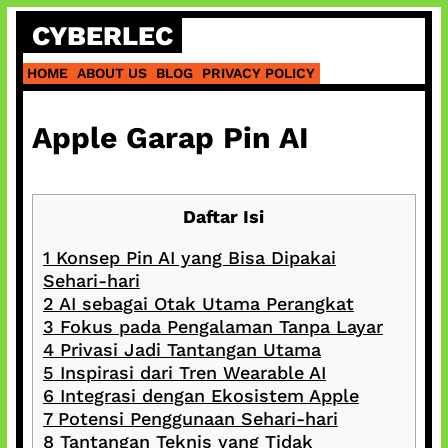
Skip
CYBERLEC
to
content
HOME
ABOUT US
BLOG
PRIVACY POLICY
Apple Garap Pin AI
Daftar Isi
1
Konsep Pin AI yang Bisa Dipakai
Sehari-hari
2
AI sebagai Otak Utama Perangkat
3
Fokus pada Pengalaman Tanpa Layar
4
Privasi Jadi Tantangan Utama
5
Inspirasi dari Tren Wearable AI
6
Integrasi dengan Ekosistem Apple
7
Potensi Penggunaan Sehari-hari
8
Tantangan Teknis yang Tidak