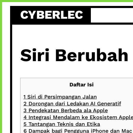
Skip
CYBERLEC
to
content
Siri Berubah
Daftar Isi
1
Siri di Persimpangan Jalan
2
Dorongan dari Ledakan AI Generatif
3
Pendekatan Berbeda ala Apple
4
Integrasi Mendalam ke Ekosistem Appl
5
Tantangan Teknis dan Etika
6
Dampak bagi Pengguna iPhone dan Mac