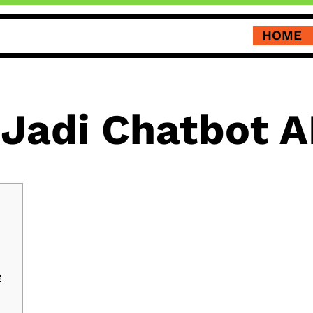
HOME
 Jadi Chatbot A
e