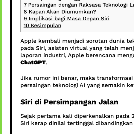
7
Persaingan dengan Raksasa Teknologi L
8
Kapan Akan Diumumkan?
9
Implikasi bagi Masa Depan Siri
10
Kesimpulan
Apple kembali menjadi sorotan dunia te
pada Siri, asisten virtual yang telah me
laporan industri, Apple berencana meng
ChatGPT
.
Jika rumor ini benar, maka transformas
persaingan teknologi AI yang semakin ke
Siri di Persimpangan Jalan
Sejak pertama kali diperkenalkan pada 
Siri kerap dinilai tertinggal dibandingkan