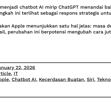
menjadi chatbot AI mirip ChatGPT menandai bab
langkah ini terlihat sebagai respons strategis un
kan Apple menunjukkan satu hal jelas: masa dep
hasil, perubahan ini berpotensi mengubah cara j
anuary 22, 2026
rticle
, 
IT
pple
, 
Chatbot AI
, 
Kecerdasan Buatan
, 
Siri
, 
Tekno