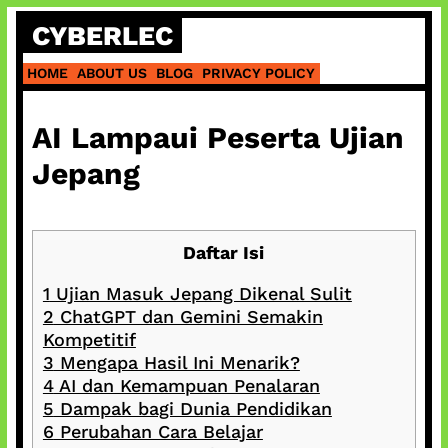
Skip
CYBERLEC
to
content
HOME
ABOUT US
BLOG
PRIVACY POLICY
AI Lampaui Peserta Ujian
Jepang
Daftar Isi
1
Ujian Masuk Jepang Dikenal Sulit
2
ChatGPT dan Gemini Semakin
Kompetitif
3
Mengapa Hasil Ini Menarik?
4
AI dan Kemampuan Penalaran
5
Dampak bagi Dunia Pendidikan
6
Perubahan Cara Belajar