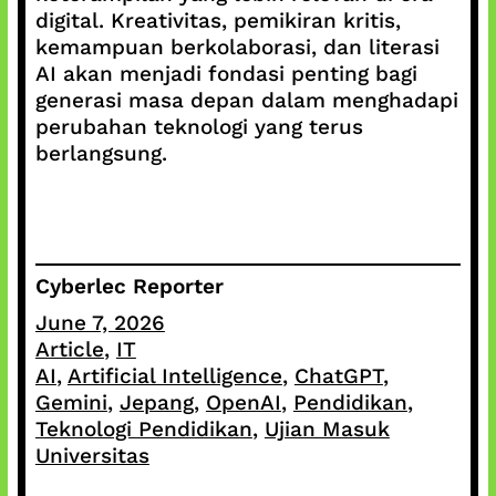
digital. Kreativitas, pemikiran kritis,
kemampuan berkolaborasi, dan literasi
AI akan menjadi fondasi penting bagi
generasi masa depan dalam menghadapi
perubahan teknologi yang terus
berlangsung.
Cyberlec Reporter
June 7, 2026
Article
, 
IT
AI
, 
Artificial Intelligence
, 
ChatGPT
, 
Gemini
, 
Jepang
, 
OpenAI
, 
Pendidikan
, 
Teknologi Pendidikan
, 
Ujian Masuk
Universitas