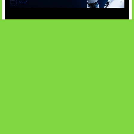
OpenAI Tahan Model Astra
Honkai Impact x COD Mobile
SOCIALS