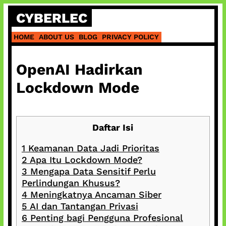
Skip
CYBERLEC
to
content
HOME
ABOUT US
BLOG
PRIVACY POLICY
OpenAI Hadirkan
Lockdown Mode
Daftar Isi
1
Keamanan Data Jadi Prioritas
2
Apa Itu Lockdown Mode?
3
Mengapa Data Sensitif Perlu
Perlindungan Khusus?
4
Meningkatnya Ancaman Siber
5
AI dan Tantangan Privasi
6
Penting bagi Pengguna Profesional