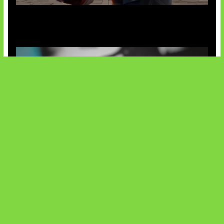
Baxia Revamp Bikin Team Fight
Suno Perkuat Label Musik AI