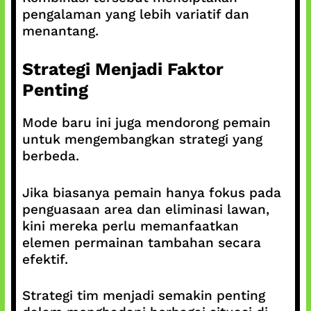
pengalaman yang lebih variatif dan
menantang.
Strategi Menjadi Faktor
Penting
Mode baru ini juga mendorong pemain
untuk mengembangkan strategi yang
berbeda.
Jika biasanya pemain hanya fokus pada
penguasaan area dan eliminasi lawan,
kini mereka perlu memanfaatkan
elemen permainan tambahan secara
efektif.
Strategi tim menjadi semakin penting