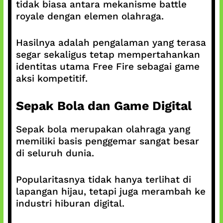
tidak biasa antara mekanisme battle
royale dengan elemen olahraga.
Hasilnya adalah pengalaman yang terasa
segar sekaligus tetap mempertahankan
identitas utama Free Fire sebagai game
aksi kompetitif.
Sepak Bola dan Game Digital
Sepak bola merupakan olahraga yang
memiliki basis penggemar sangat besar
di seluruh dunia.
Popularitasnya tidak hanya terlihat di
lapangan hijau, tetapi juga merambah ke
industri hiburan digital.