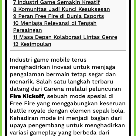
7
Industri Game Semakin Kreatif
8
Komunitas Jadi Kunci Kesuksesan
9
Peran Free Fire di Dunia Esports
10
Menjaga Relevansi di Tengah
Persaingan
11
Masa Depan Kolaborasi Lintas Genre
12
Kesimpulan
Industri game mobile terus
menghadirkan inovasi untuk menjaga
pengalaman bermain tetap segar dan
menarik. Salah satu langkah terbaru
datang dari Garena melalui peluncuran
Fire Kickoff
, sebuah mode spesial di
Free Fire yang menggabungkan keseruan
battle royale dengan elemen sepak bola.
Kehadiran mode ini menjadi bagian dari
upaya pengembang untuk menghadirkan
variasi gameplay yang berbeda dari