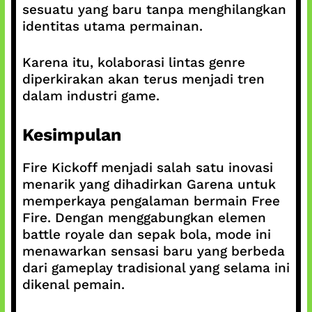
sesuatu yang baru tanpa menghilangkan
identitas utama permainan.
Karena itu, kolaborasi lintas genre
diperkirakan akan terus menjadi tren
dalam industri game.
Kesimpulan
Fire Kickoff menjadi salah satu inovasi
menarik yang dihadirkan Garena untuk
memperkaya pengalaman bermain Free
Fire. Dengan menggabungkan elemen
battle royale dan sepak bola, mode ini
menawarkan sensasi baru yang berbeda
dari gameplay tradisional yang selama ini
dikenal pemain.