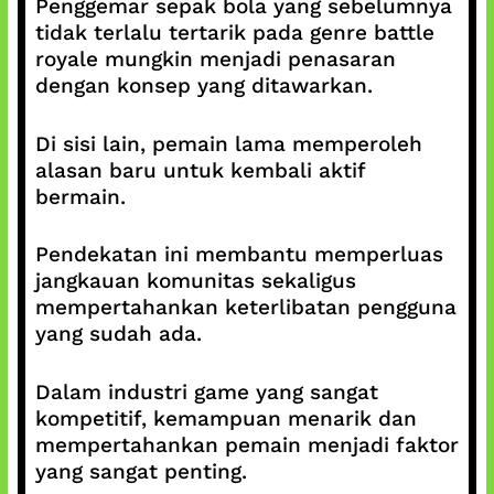
Penggemar sepak bola yang sebelumnya
tidak terlalu tertarik pada genre battle
royale mungkin menjadi penasaran
dengan konsep yang ditawarkan.
Di sisi lain, pemain lama memperoleh
alasan baru untuk kembali aktif
bermain.
Pendekatan ini membantu memperluas
jangkauan komunitas sekaligus
mempertahankan keterlibatan pengguna
yang sudah ada.
Dalam industri game yang sangat
kompetitif, kemampuan menarik dan
mempertahankan pemain menjadi faktor
yang sangat penting.