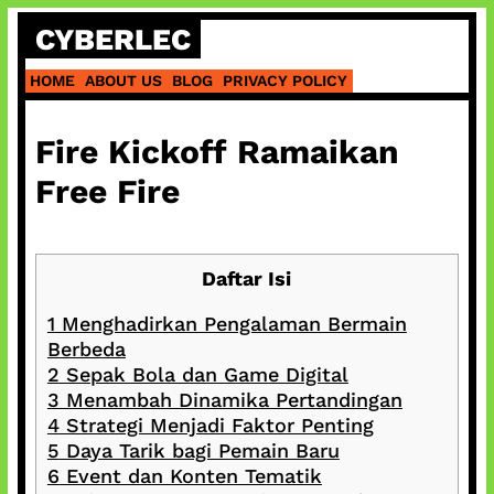
Skip
CYBERLEC
to
content
HOME
ABOUT US
BLOG
PRIVACY POLICY
Fire Kickoff Ramaikan
Free Fire
Daftar Isi
1
Menghadirkan Pengalaman Bermain
Berbeda
2
Sepak Bola dan Game Digital
3
Menambah Dinamika Pertandingan
4
Strategi Menjadi Faktor Penting
5
Daya Tarik bagi Pemain Baru
6
Event dan Konten Tematik