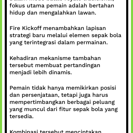
fokus utama pemain adalah bertahan
hidup dan mengalahkan lawan.
Fire Kickoff menambahkan lapisan
strategi baru melalui elemen sepak bola
yang terintegrasi dalam permainan.
Kehadiran mekanisme tambahan
tersebut membuat pertandingan
menjadi lebih dinamis.
Pemain tidak hanya memikirkan posisi
dan persenjataan, tetapi juga harus
mempertimbangkan berbagai peluang
yang muncul dari fitur sepak bola yang
tersedia.
Kombinasi tersebut menciptakan