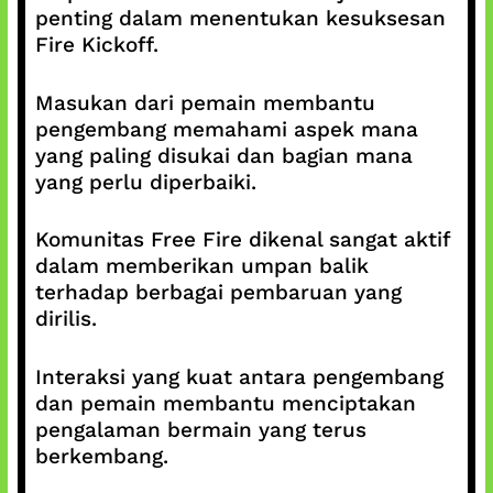
penting dalam menentukan kesuksesan
Fire Kickoff.
Masukan dari pemain membantu
pengembang memahami aspek mana
yang paling disukai dan bagian mana
yang perlu diperbaiki.
Komunitas Free Fire dikenal sangat aktif
dalam memberikan umpan balik
terhadap berbagai pembaruan yang
dirilis.
Interaksi yang kuat antara pengembang
dan pemain membantu menciptakan
pengalaman bermain yang terus
berkembang.