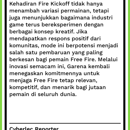
Kehadiran Fire Kickoff tidak hanya
menambah variasi permainan, tetapi
juga menunjukkan bagaimana industri
game terus bereksperimen dengan
berbagai konsep kreatif. Jika
mendapatkan respons positif dari
komunitas, mode ini berpotensi menjadi
salah satu pembaruan yang paling
berkesan bagi pemain Free Fire. Melalui
inovasi semacam ini, Garena kembali
menegaskan komitmennya untuk
menjaga Free Fire tetap relevan,
kompetitif, dan menarik bagi jutaan
pemain di seluruh dunia.
Cyberlec Reporter