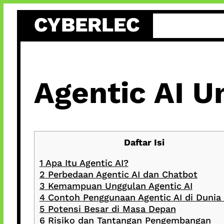
Skip
CYBERLEC
to
content
Agentic AI U
Daftar Isi
1
Apa Itu Agentic AI?
2
Perbedaan Agentic AI dan Chatbot
3
Kemampuan Unggulan Agentic AI
4
Contoh Penggunaan Agentic AI di Dunia
5
Potensi Besar di Masa Depan
6
Risiko dan Tantangan Pengembangan