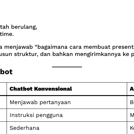
tah berulang,
time.
ya menjawab “bagaimana cara membuat presenta
usun struktur, dan bahkan mengirimkannya ke p
tbot
Chatbot Konvensional
A
Menjawab pertanyaan
B
Instruksi pengguna
M
Sederhana
K