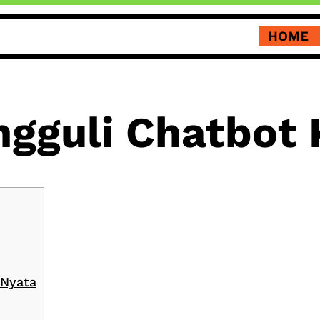
HOME
ngguli Chatbot
 Nyata