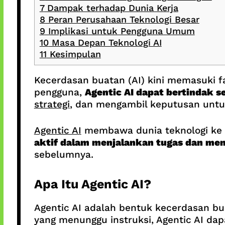
7
Dampak terhadap Dunia Kerja
8
Peran Perusahaan Teknologi Besar
9
Implikasi untuk Pengguna Umum
10
Masa Depan Teknologi AI
11
Kesimpulan
Kecerdasan buatan (AI) kini memasuki f
pengguna,
Agentic AI dapat bertindak s
strategi
, dan mengambil keputusan untu
Agentic AI
membawa dunia teknologi ke ba
aktif dalam menjalankan tugas dan me
sebelumnya.
Apa Itu Agentic AI?
Agentic AI adalah bentuk kecerdasan b
yang menunggu instruksi, Agentic AI dap