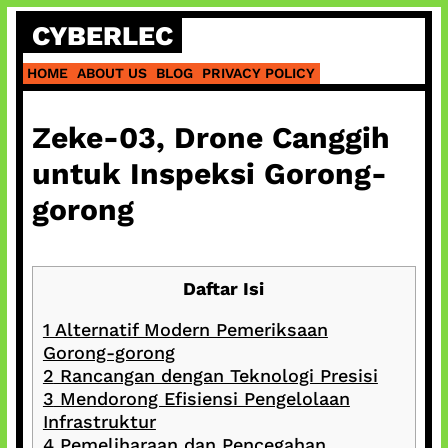
Skip
CYBERLEC
to
content
HOME
ABOUT US
BLOG
PRIVACY POLICY
Zeke-03, Drone Canggih
untuk Inspeksi Gorong-
gorong
Daftar Isi
1
Alternatif Modern Pemeriksaan
Gorong-gorong
2
Rancangan dengan Teknologi Presisi
3
Mendorong Efisiensi Pengelolaan
Infrastruktur
4
Pemeliharaan dan Pencegahan