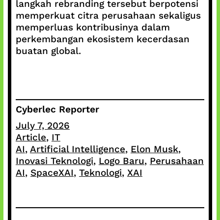
langkah rebranding tersebut berpotensi
memperkuat citra perusahaan sekaligus
memperluas kontribusinya dalam
perkembangan ekosistem kecerdasan
buatan global.
Cyberlec Reporter
July 7, 2026
Article
, 
IT
AI
, 
Artificial Intelligence
, 
Elon Musk
, 
Inovasi Teknologi
, 
Logo Baru
, 
Perusahaan
AI
, 
SpaceXAI
, 
Teknologi
, 
XAI