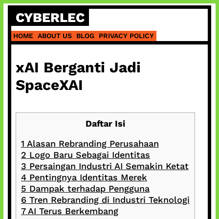
Skip
CYBERLEC
to
content
HOME
ABOUT US
BLOG
PRIVACY POLICY
xAI Berganti Jadi
SpaceXAI
Daftar Isi
1
Alasan Rebranding Perusahaan
2
Logo Baru Sebagai Identitas
3
Persaingan Industri AI Semakin Ketat
4
Pentingnya Identitas Merek
5
Dampak terhadap Pengguna
6
Tren Rebranding di Industri Teknologi
7
AI Terus Berkembang