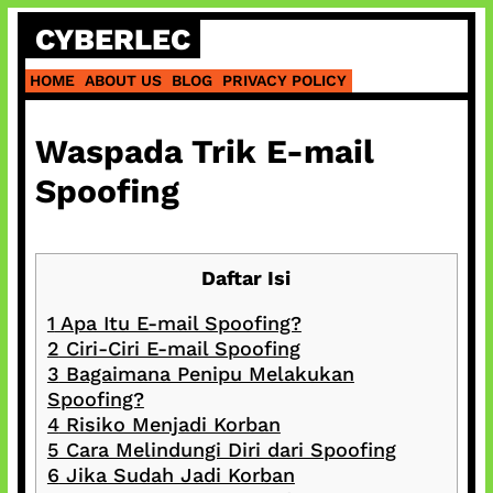
Skip
CYBERLEC
to
content
HOME
ABOUT US
BLOG
PRIVACY POLICY
Waspada Trik E-mail
Spoofing
Daftar Isi
1
Apa Itu E-mail Spoofing?
2
Ciri-Ciri E-mail Spoofing
3
Bagaimana Penipu Melakukan
Spoofing?
4
Risiko Menjadi Korban
5
Cara Melindungi Diri dari Spoofing
6
Jika Sudah Jadi Korban