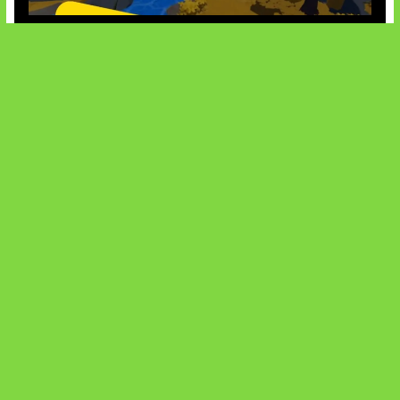
Kode Evomon Agustus 2026
SOCIALS
@facebook
X
@instagram
@youtube