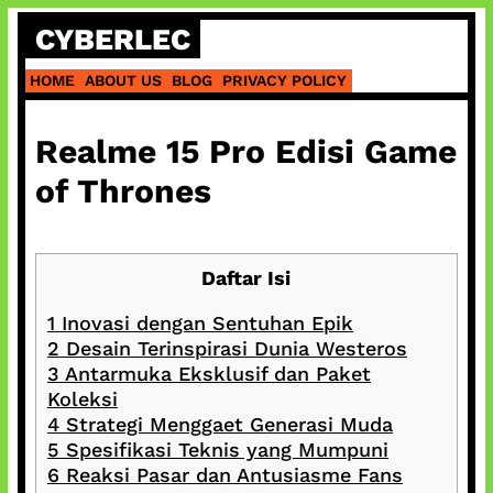
Skip
CYBERLEC
to
content
HOME
ABOUT US
BLOG
PRIVACY POLICY
Realme 15 Pro Edisi Game
of Thrones
Daftar Isi
1
Inovasi dengan Sentuhan Epik
2
Desain Terinspirasi Dunia Westeros
3
Antarmuka Eksklusif dan Paket
Koleksi
4
Strategi Menggaet Generasi Muda
5
Spesifikasi Teknis yang Mumpuni
6
Reaksi Pasar dan Antusiasme Fans