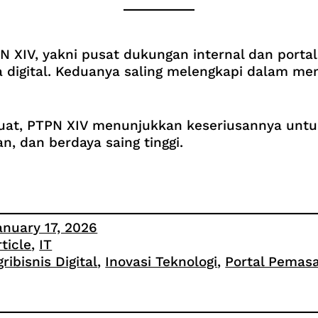
N XIV, yakni pusat dukungan internal dan portal
 digital. Keduanya saling melengkapi dalam me
rkuat, PTPN XIV menunjukkan keseriusannya unt
n, dan berdaya saing tinggi.
anuary 17, 2026
rticle
, 
IT
ribisnis Digital
, 
Inovasi Teknologi
, 
Portal Pemas