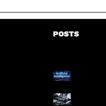
POSTS
Agen AI Mulai S
Dikendalikan
Paradoks Memo
Era AI