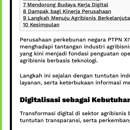
7
Mendorong Budaya Kerja Digital
8
Dampak bagi Kinerja Perusahaan
9
Langkah Menuju Agribisnis Berkelanjut
10
Kesimpulan
Perusahaan perkebunan negara PTPN XIV 
menghadapi tantangan industri agribisn
yang kini menjadi fondasi penguatan ope
agribisnis berbasis teknologi.
Langkah ini sejalan dengan tuntutan ind
layanan, serta keterbukaan informasi me
Digitalisasi sebagai Kebutuhan
Transformasi digital di sektor agribisni
tuntutan transparansi, serta perkemba