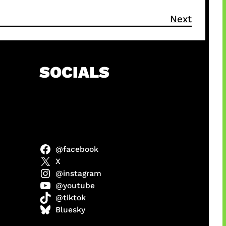
Next
SOCIALS
@facebook
ulit
X
@instagram
@youtube
@tiktok
ri di
Bluesky