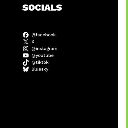
h
SOCIALS
@facebook
anel
X
@instagram
@youtube
@tiktok
sorot
Bluesky
ah