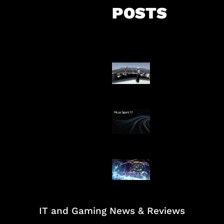
POSTS
Insentif Baru P
Surya
AI Meta Ikut Di
Patch Baru Ub
Botlane
IT and Gaming News & Reviews