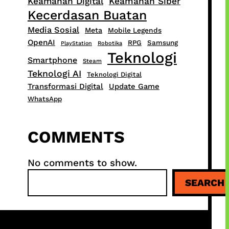
Keamanan Digital
Keamanan Siber
Kecerdasan Buatan
Media Sosial
Meta
Mobile Legends
OpenAI
RPG
Samsung
PlayStation
Robotika
Teknologi
Smartphone
Steam
Teknologi AI
Teknologi Digital
Transformasi Digital
Update Game
WhatsApp
COMMENTS
No comments to show.
S
SEARCH
e
a
r
c