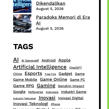
Dikendalikan
August 5, 2026
Paradoks Memori di Era
AI
August 5, 2026
TAGS
AI
Apple
Android
AI Generatif
Artificial Intelligence
ChatGPT
Esports
Gadget
Game
China
Free Fire
Game Online
Game Mobile
Game PC
Gaming
Game RPG
Genshin Impact
Google
Industri Game
HoYoverse
Indonesia
Inovasi
Inovasi Digital
Industri Teknologi
Inovasi Teknologi
iPhone