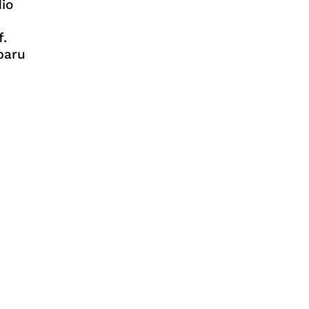
io
f.
baru