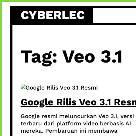
Skip
CYBERLEC
to
content
Tag:
Veo 3.1
Google Rilis Veo 3.1 Res
Google resmi meluncurkan Veo 3.1, versi
terbaru dari platform video berbasis AI
mereka. Pembaruan ini membawa