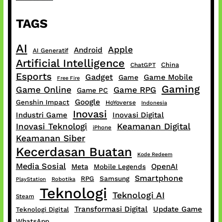
TAGS
AI
Apple
Android
AI Generatif
Artificial Intelligence
China
ChatGPT
Esports
Gadget
Game Mobile
Game
Free Fire
Gaming
Game Online
Game RPG
Game PC
Google
Genshin Impact
HoYoverse
Indonesia
Inovasi
Industri Game
Inovasi Digital
Inovasi Teknologi
Keamanan Digital
iPhone
Keamanan Siber
Kecerdasan Buatan
Kode Redeem
Media Sosial
OpenAI
Meta
Mobile Legends
Smartphone
RPG
Samsung
PlayStation
Robotika
Teknologi
Teknologi AI
Steam
Transformasi Digital
Update Game
Teknologi Digital
WhatsApp