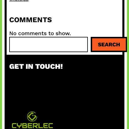
COMMENTS
No comments to show.
S
SEARCH
e
a
r
GET IN TOUCH!
c
h