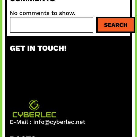
No comments to show.
S
SEARCH
e
a
r
GET IN TOUCH!
c
h
E-Mail :
info@cyberlec.net