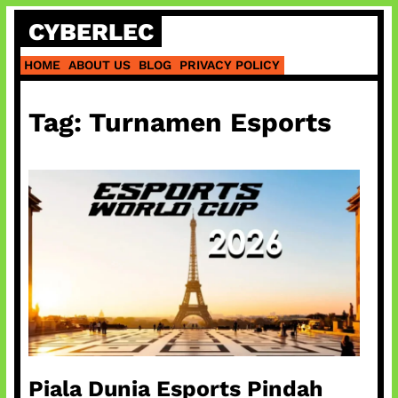
Skip
CYBERLEC
to
content
HOME
ABOUT US
BLOG
PRIVACY POLICY
Tag:
Turnamen Esports
Piala Dunia Esports Pindah