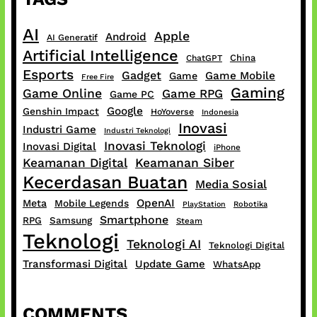
AI
Apple
Android
AI Generatif
Artificial Intelligence
China
ChatGPT
Esports
Gadget
Game Mobile
Game
Free Fire
Gaming
Game Online
Game RPG
Game PC
Google
Genshin Impact
HoYoverse
Indonesia
Inovasi
Industri Game
Industri Teknologi
Inovasi Teknologi
Inovasi Digital
iPhone
Keamanan Digital
Keamanan Siber
Kecerdasan Buatan
Media Sosial
OpenAI
Meta
Mobile Legends
PlayStation
Robotika
Smartphone
RPG
Samsung
Steam
Teknologi
Teknologi AI
Teknologi Digital
Transformasi Digital
Update Game
WhatsApp
COMMENTS