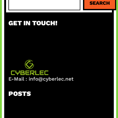
SEARCH
e
a
r
GET IN TOUCH!
c
h
E-Mail :
info@cyberlec.net
POSTS