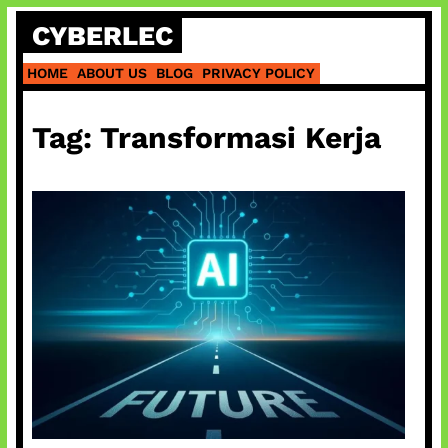
Skip
CYBERLEC
to
content
HOME
ABOUT US
BLOG
PRIVACY POLICY
Tag:
Transformasi Kerja