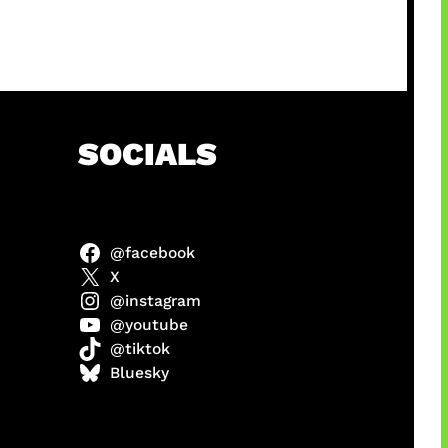
h
SOCIALS
@facebook
anel
X
@instagram
@youtube
@tiktok
sorot
Bluesky