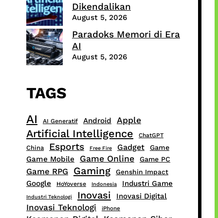
Dikendalikan
August 5, 2026
Paradoks Memori di Era
AI
August 5, 2026
TAGS
AI
Apple
Android
AI Generatif
Artificial Intelligence
ChatGPT
Esports
Gadget
Game
China
Free Fire
Game Online
Game Mobile
Game PC
Gaming
Game RPG
Genshin Impact
Google
Industri Game
HoYoverse
Indonesia
Inovasi
Inovasi Digital
Industri Teknologi
Inovasi Teknologi
iPhone