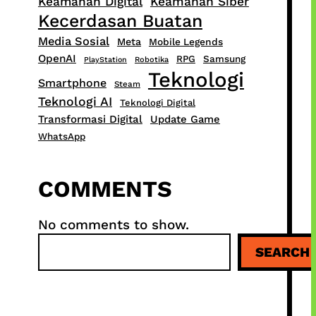
Keamanan Digital
Keamanan Siber
Kecerdasan Buatan
Media Sosial
Meta
Mobile Legends
OpenAI
RPG
Samsung
PlayStation
Robotika
Teknologi
Smartphone
Steam
Teknologi AI
Teknologi Digital
Transformasi Digital
Update Game
WhatsApp
COMMENTS
No comments to show.
S
SEARCH
e
a
r
c