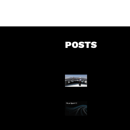
POSTS
Insentif Baru P
Surya
AI Meta Ikut Di