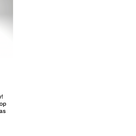
!
top
as