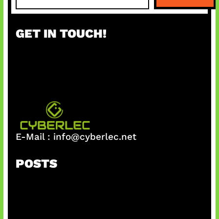
a
r
GET IN TOUCH!
c
h
E-Mail :
info@cyberlec.net
POSTS