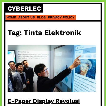
Skip
CYBERLEC
to
content
HOME
ABOUT US
BLOG
PRIVACY POLICY
Tag:
Tinta Elektronik
E-Paper Display Revolusi