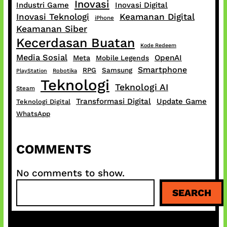
Inovasi
Industri Game
Inovasi Digital
Inovasi Teknologi
Keamanan Digital
iPhone
Keamanan Siber
Kecerdasan Buatan
Kode Redeem
Media Sosial
OpenAI
Meta
Mobile Legends
Smartphone
RPG
Samsung
PlayStation
Robotika
Teknologi
Teknologi AI
Steam
Transformasi Digital
Update Game
Teknologi Digital
WhatsApp
COMMENTS
No comments to show.
S
SEARCH
e
a
r