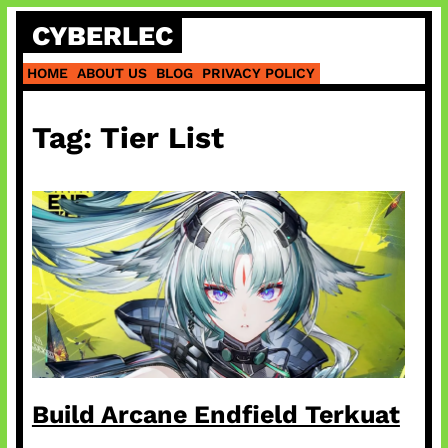
Skip
CYBERLEC
to
content
HOME
ABOUT US
BLOG
PRIVACY POLICY
Tag:
Tier List
Build Arcane Endfield Terkuat