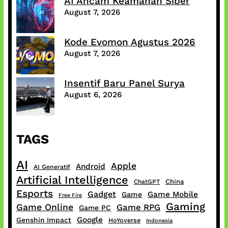
AI Ancam Keamanan Siber
August 7, 2026
Kode Evomon Agustus 2026
August 7, 2026
Insentif Baru Panel Surya
August 6, 2026
TAGS
AI
Apple
Android
AI Generatif
Artificial Intelligence
China
ChatGPT
Esports
Gadget
Game Mobile
Game
Free Fire
Gaming
Game Online
Game RPG
Game PC
Google
Genshin Impact
HoYoverse
Indonesia