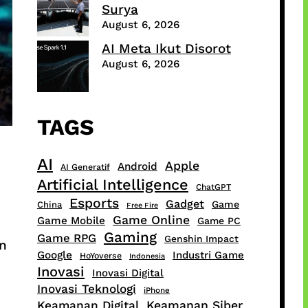
Surya
August 6, 2026
AI Meta Ikut Disorot
August 6, 2026
TAGS
AI
Apple
Android
AI Generatif
Artificial Intelligence
ChatGPT
Esports
Gadget
Game
China
Free Fire
Game Online
Game Mobile
Game PC
Gaming
Game RPG
Genshin Impact
an
Google
Industri Game
HoYoverse
Indonesia
Inovasi
Inovasi Digital
Inovasi Teknologi
iPhone
Keamanan Digital
Keamanan Siber