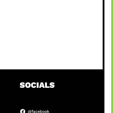
h
SOCIALS
@facebook