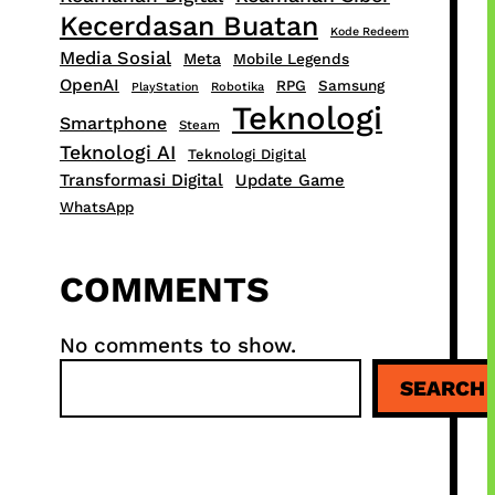
Kecerdasan Buatan
Kode Redeem
Media Sosial
Meta
Mobile Legends
OpenAI
RPG
Samsung
PlayStation
Robotika
Teknologi
Smartphone
Steam
Teknologi AI
Teknologi Digital
Transformasi Digital
Update Game
WhatsApp
COMMENTS
No comments to show.
S
SEARCH
e
a
r
c