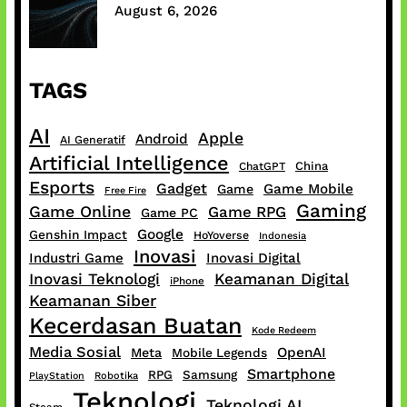
August 6, 2026
TAGS
AI
Apple
Android
AI Generatif
Artificial Intelligence
China
ChatGPT
Esports
Gadget
Game Mobile
Game
Free Fire
Gaming
Game Online
Game RPG
Game PC
Google
Genshin Impact
HoYoverse
Indonesia
Inovasi
Industri Game
Inovasi Digital
Inovasi Teknologi
Keamanan Digital
iPhone
Keamanan Siber
Kecerdasan Buatan
Kode Redeem
Media Sosial
OpenAI
Meta
Mobile Legends
Smartphone
RPG
Samsung
PlayStation
Robotika
Teknologi
Teknologi AI