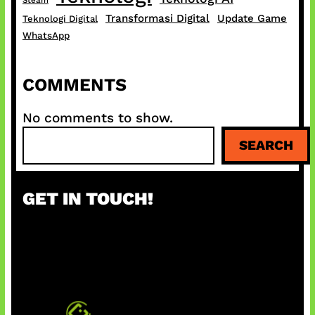
Steam
Transformasi Digital
Update Game
Teknologi Digital
WhatsApp
COMMENTS
No comments to show.
S
SEARCH
e
a
r
GET IN TOUCH!
c
h