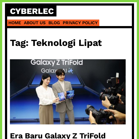
Skip
CYBERLEC
to
content
HOME
ABOUT US
BLOG
PRIVACY POLICY
Tag:
Teknologi Lipat
Era Baru Galaxy Z TriFold