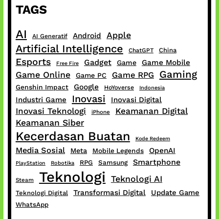
TAGS
AI
Apple
Android
AI Generatif
Artificial Intelligence
China
ChatGPT
Esports
Gadget
Game Mobile
Game
Free Fire
Gaming
Game Online
Game RPG
Game PC
Google
Genshin Impact
HoYoverse
Indonesia
Inovasi
Industri Game
Inovasi Digital
Inovasi Teknologi
Keamanan Digital
iPhone
Keamanan Siber
Kecerdasan Buatan
Kode Redeem
Media Sosial
OpenAI
Meta
Mobile Legends
Smartphone
RPG
Samsung
PlayStation
Robotika
Teknologi
Teknologi AI
Steam
Transformasi Digital
Update Game
Teknologi Digital
WhatsApp