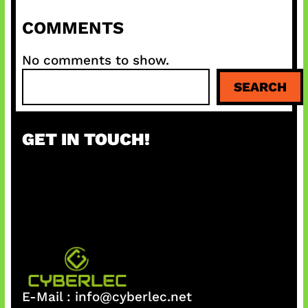
COMMENTS
No comments to show.
S
SEARCH
e
a
r
GET IN TOUCH!
c
h
E-Mail :
info@cyberlec.net