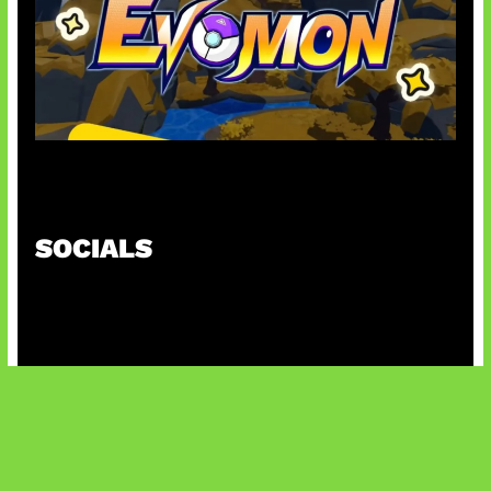
Kode Evomon Agustus 2026
SOCIALS
@facebook
X
@instagram