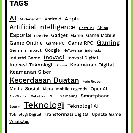
TAGS
AI
Apple
Android
AI Generatif
Artificial Intelligence
China
ChatGPT
Esports
Gadget
Game Mobile
Game
Free Fire
Gaming
Game Online
Game RPG
Game PC
Google
Genshin Impact
HoYoverse
Indonesia
Inovasi
Industri Game
Inovasi Digital
Inovasi Teknologi
Keamanan Digital
iPhone
Keamanan Siber
Kecerdasan Buatan
Kode Redeem
Media Sosial
OpenAI
Meta
Mobile Legends
Smartphone
RPG
Samsung
PlayStation
Robotika
Teknologi
Teknologi AI
Steam
Transformasi Digital
Update Game
Teknologi Digital
WhatsApp