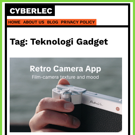
Skip
CYBERLEC
to
content
HOME
ABOUT US
BLOG
PRIVACY POLICY
Tag:
Teknologi Gadget