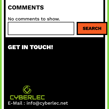
COMMENTS
No comments to show.
S
SEARCH
e
a
r
GET IN TOUCH!
c
h
E-Mail :
info@cyberlec.net