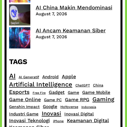
AI China Makin Mendominasi
August 7, 2026
AI Ancam Keamanan Siber
August 7, 2026
TAGS
AI
Apple
Android
AI Generatif
Artificial Intelligence
China
ChatGPT
Esports
Gadget
Game Mobile
Game
Free Fire
Gaming
Game Online
Game RPG
Game PC
Google
Genshin Impact
HoYoverse
Indonesia
Inovasi
Industri Game
Inovasi Digital
Inovasi Teknologi
Keamanan Digital
iPhone