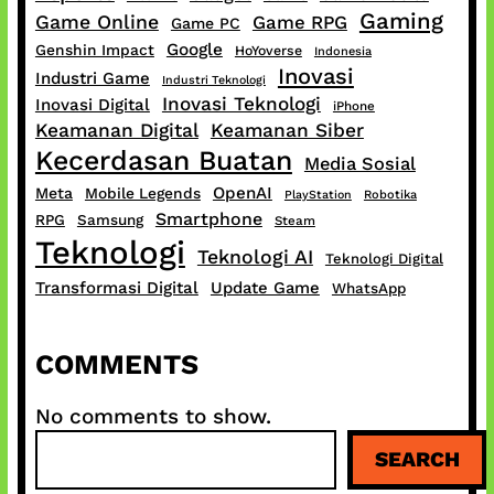
Gaming
Game Online
Game RPG
Game PC
Google
Genshin Impact
HoYoverse
Indonesia
Inovasi
Industri Game
Industri Teknologi
Inovasi Teknologi
Inovasi Digital
iPhone
Keamanan Digital
Keamanan Siber
Kecerdasan Buatan
Media Sosial
OpenAI
Meta
Mobile Legends
PlayStation
Robotika
Smartphone
RPG
Samsung
Steam
Teknologi
Teknologi AI
Teknologi Digital
Transformasi Digital
Update Game
WhatsApp
COMMENTS
No comments to show.
S
SEARCH
e