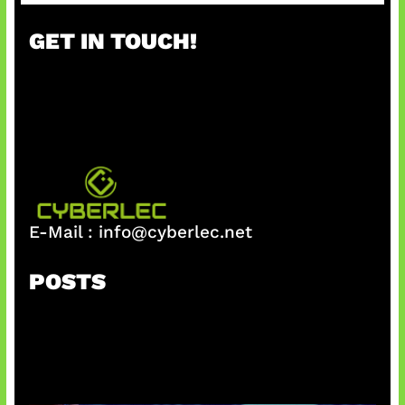
a
r
GET IN TOUCH!
c
h
E-Mail :
info@cyberlec.net
POSTS