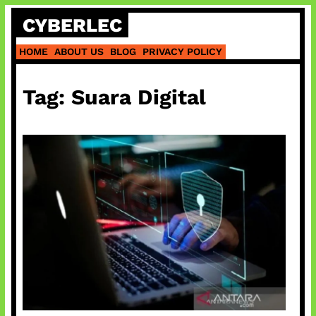
Skip
CYBERLEC
to
content
HOME
ABOUT US
BLOG
PRIVACY POLICY
Tag:
Suara Digital