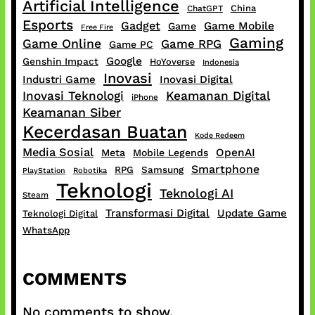
Artificial Intelligence
China
ChatGPT
Esports
Gadget
Game Mobile
Game
Free Fire
Gaming
Game Online
Game RPG
Game PC
Google
Genshin Impact
HoYoverse
Indonesia
Inovasi
Industri Game
Inovasi Digital
Inovasi Teknologi
Keamanan Digital
iPhone
Keamanan Siber
Kecerdasan Buatan
Kode Redeem
Media Sosial
OpenAI
Meta
Mobile Legends
Smartphone
RPG
Samsung
PlayStation
Robotika
Teknologi
Teknologi AI
Steam
Transformasi Digital
Update Game
Teknologi Digital
WhatsApp
COMMENTS
No comments to show.