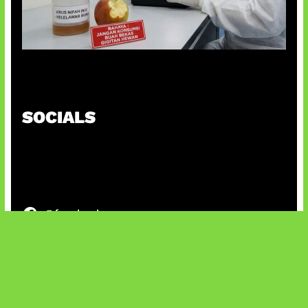
AI Ciptakan Virus Buatan Pertama
SOCIALS
@facebook
X
@instagram
@youtube
@tiktok
Bluesky