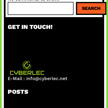
S
SEARCH
e
a
r
GET IN TOUCH!
c
h
E-Mail :
info@cyberlec.net
POSTS