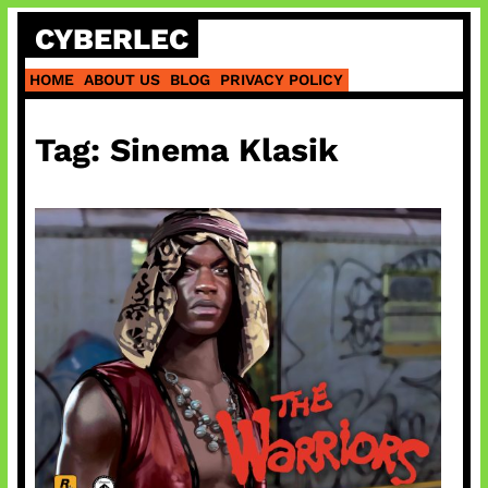
Skip
CYBERLEC
to
content
HOME
ABOUT US
BLOG
PRIVACY POLICY
Tag:
Sinema Klasik