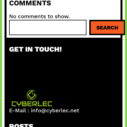
COMMENTS
No comments to show.
S
SEARCH
e
a
r
GET IN TOUCH!
c
h
E-Mail :
info@cyberlec.net
POSTS