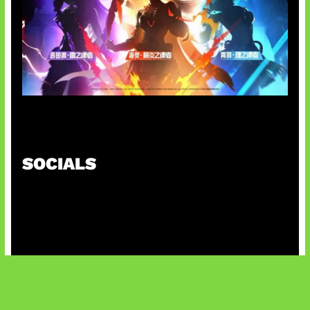
Honkai Impact x COD Mobile
SOCIALS
@facebook
X
@instagram