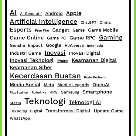
AI
Apple
Android
AI Generatif
Artificial Intelligence
China
ChatGPT
Esports
Gadget
Game Mobile
Game
Free Fire
Gaming
Game Online
Game RPG
Game PC
Google
Genshin Impact
HoYoverse
Indonesia
Inovasi
Industri Game
Inovasi Digital
Inovasi Teknologi
Keamanan Digital
iPhone
Keamanan Siber
Kecerdasan Buatan
Kode Redeem
Media Sosial
OpenAI
Meta
Mobile Legends
Smartphone
RPG
Samsung
PlayStation
Robotika
Teknologi
Teknologi AI
Steam
Transformasi Digital
Update Game
Teknologi Digital
WhatsApp