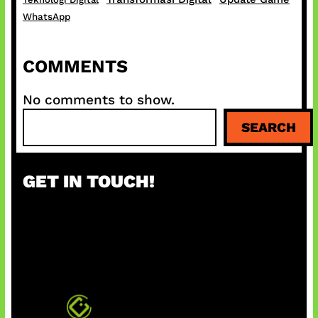
WhatsApp
COMMENTS
No comments to show.
S
SEARCH
e
a
r
GET IN TOUCH!
c
h