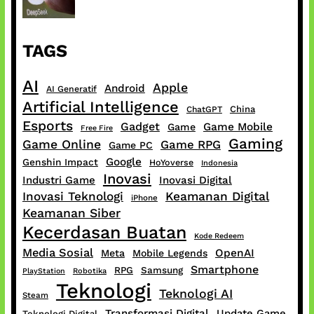
TAGS
AI
Apple
Android
AI Generatif
Artificial Intelligence
China
ChatGPT
Esports
Gadget
Game Mobile
Game
Free Fire
Gaming
Game Online
Game RPG
Game PC
Google
Genshin Impact
HoYoverse
Indonesia
Inovasi
Industri Game
Inovasi Digital
Inovasi Teknologi
Keamanan Digital
iPhone
Keamanan Siber
Kecerdasan Buatan
Kode Redeem
Media Sosial
OpenAI
Meta
Mobile Legends
Smartphone
RPG
Samsung
PlayStation
Robotika
Teknologi
Teknologi AI
Steam
Transformasi Digital
Update Game
Teknologi Digital