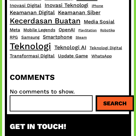
Inovasi Teknologi
Inovasi Digital
iPhone
Keamanan Digital
Keamanan Siber
Kecerdasan Buatan
Media Sosial
OpenAI
Meta
Mobile Legends
PlayStation
Robotika
Smartphone
RPG
Samsung
Steam
Teknologi
Teknologi AI
Teknologi Digital
Transformasi Digital
Update Game
WhatsApp
COMMENTS
No comments to show.
S
SEARCH
e
a
r
GET IN TOUCH!
c
h