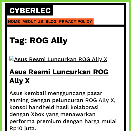
Skip
CYBERLEC
to
content
HOME
ABOUT US
BLOG
PRIVACY POLICY
Tag:
ROG Ally
Asus Resmi Luncurkan ROG
Ally X
Asus kembali mengguncang pasar
gaming dengan peluncuran ROG Ally X,
konsol handheld hasil kolaborasi
dengan Xbox yang menawarkan
performa premium dengan harga mulai
Rp10 juta.