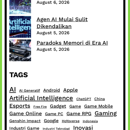
August 6, 2026
Agen AI Mulai Sulit
Dikendalikan
August 5, 2026
Paradoks Memori di Era AI
August 5, 2026
TAGS
AI
Apple
Android
AI Generatif
Artificial Intelligence
China
ChatGPT
Esports
Gadget
Game Mobile
Game
Free Fire
Gaming
Game Online
Game RPG
Game PC
Google
Genshin Impact
HoYoverse
Indonesia
Inovasi
Industri Game
Industri Teknologi