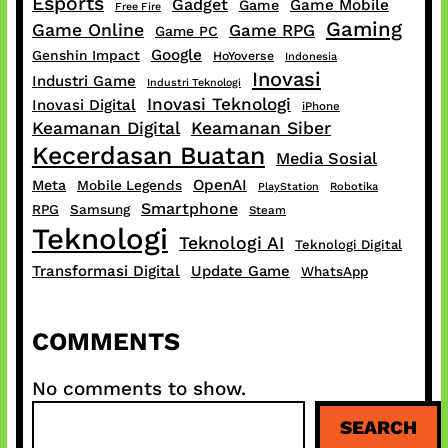
Esports
Gadget
Game Mobile
Game
Free Fire
Gaming
Game Online
Game RPG
Game PC
Google
Genshin Impact
HoYoverse
Indonesia
Inovasi
Industri Game
Industri Teknologi
Inovasi Teknologi
Inovasi Digital
iPhone
Keamanan Digital
Keamanan Siber
Kecerdasan Buatan
Media Sosial
OpenAI
Meta
Mobile Legends
PlayStation
Robotika
Smartphone
RPG
Samsung
Steam
Teknologi
Teknologi AI
Teknologi Digital
Transformasi Digital
Update Game
WhatsApp
COMMENTS
No comments to show.
S
SEARCH
e