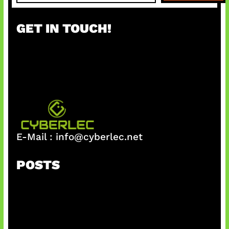
a
r
GET IN TOUCH!
c
h
E-Mail :
info@cyberlec.net
POSTS