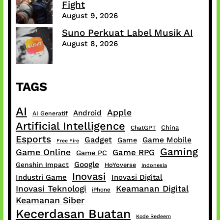
Fight
August 9, 2026
Suno Perkuat Label Musik AI
August 8, 2026
TAGS
AI
Apple
Android
AI Generatif
Artificial Intelligence
China
ChatGPT
Esports
Gadget
Game Mobile
Game
Free Fire
Gaming
Game Online
Game RPG
Game PC
Google
Genshin Impact
HoYoverse
Indonesia
Inovasi
Industri Game
Inovasi Digital
Inovasi Teknologi
Keamanan Digital
iPhone
Keamanan Siber
Kecerdasan Buatan
Kode Redeem