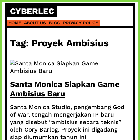
Skip
CYBERLEC
to
content
HOME
ABOUT US
BLOG
PRIVACY POLICY
Tag:
Proyek Ambisius
Santa Monica Siapkan Game
Ambisius Baru
Santa Monica Studio, pengembang God
of War, tengah mengerjakan IP baru
yang disebut “ambisius secara teknis”
oleh Cory Barlog. Proyek ini digadang
siap diumumkan tahun ini.