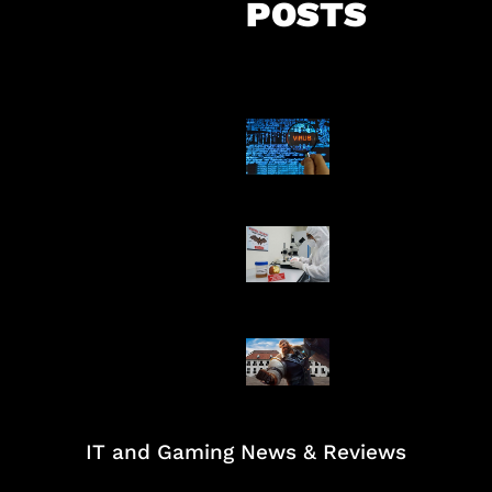
POSTS
5 Virus Kompu
Pertama Dunia
AI Ciptakan Vir
Buatan Pertam
Baxia Revamp B
Team Fight
IT and Gaming News & Reviews