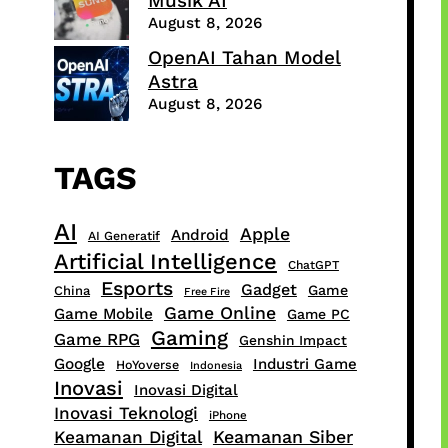
Musik AI
August 8, 2026
OpenAI Tahan Model
Astra
August 8, 2026
TAGS
AI
Apple
Android
AI Generatif
Artificial Intelligence
ChatGPT
Esports
Gadget
Game
China
Free Fire
Game Online
Game Mobile
Game PC
Gaming
Game RPG
Genshin Impact
Google
Industri Game
HoYoverse
Indonesia
Inovasi
Inovasi Digital
Inovasi Teknologi
iPhone
Keamanan Siber
Keamanan Digital