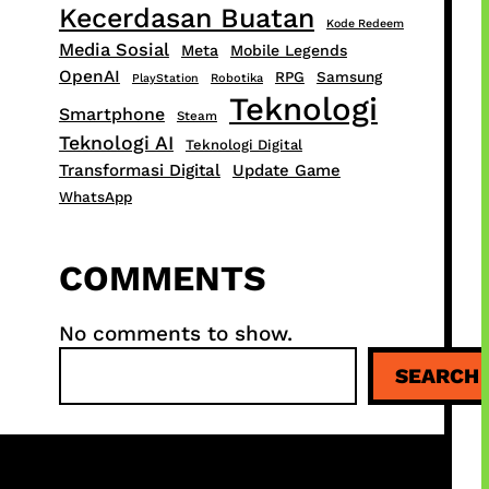
Kecerdasan Buatan
Kode Redeem
Media Sosial
Meta
Mobile Legends
OpenAI
RPG
Samsung
PlayStation
Robotika
Teknologi
Smartphone
Steam
Teknologi AI
Teknologi Digital
Transformasi Digital
Update Game
WhatsApp
COMMENTS
No comments to show.
S
SEARCH
e
a
r
c