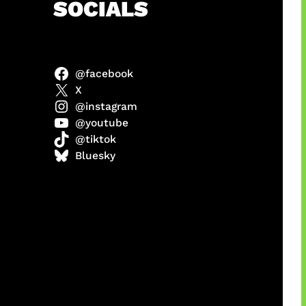
h
SOCIALS
@facebook
ter
X
@instagram
@youtube
@tiktok
us
Bluesky
a
ikin