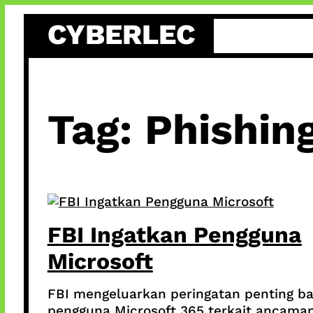
Skip
CYBERLEC
to
content
Tag:
Phishin
FBI Ingatkan Pengguna
Microsoft
FBI mengeluarkan peringatan penting ba
pengguna Microsoft 365 terkait ancama