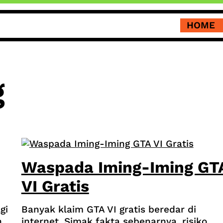
HOME
g
Waspada Iming-Iming GT
VI Gratis
gi
Banyak klaim GTA VI gratis beredar di
n
internet. Simak fakta sebenarnya, risiko