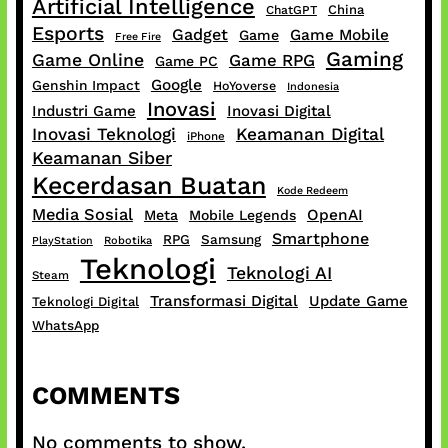
Artificial Intelligence
China
ChatGPT
Esports
Gadget
Game Mobile
Game
Free Fire
Gaming
Game Online
Game RPG
Game PC
Google
Genshin Impact
HoYoverse
Indonesia
Inovasi
Industri Game
Inovasi Digital
Inovasi Teknologi
Keamanan Digital
iPhone
Keamanan Siber
Kecerdasan Buatan
Kode Redeem
Media Sosial
OpenAI
Meta
Mobile Legends
Smartphone
RPG
Samsung
PlayStation
Robotika
Teknologi
Teknologi AI
Steam
Transformasi Digital
Update Game
Teknologi Digital
WhatsApp
COMMENTS
No comments to show.