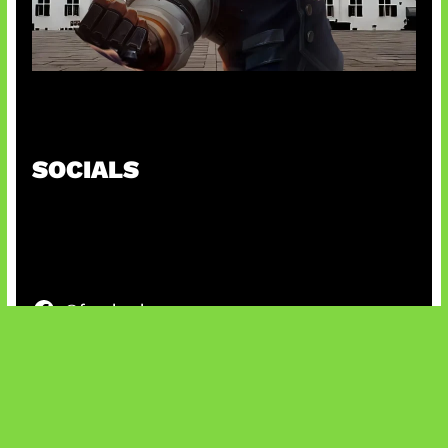
Baxia Revamp Bikin Team Fight
SOCIALS
@facebook
X
@instagram
@youtube
@tiktok
Bluesky