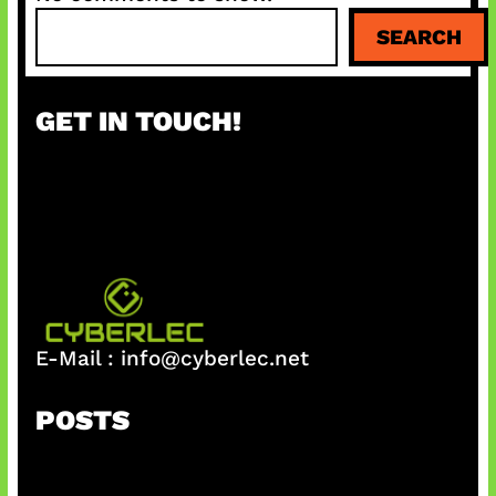
S
SEARCH
e
a
r
GET IN TOUCH!
c
h
E-Mail :
info@cyberlec.net
POSTS